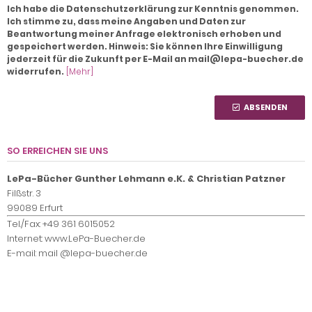
Ich habe die Datenschutzerklärung zur Kenntnis genommen.
Ich stimme zu, dass meine Angaben und Daten zur
Beantwortung meiner Anfrage elektronisch erhoben und
gespeichert werden. Hinweis: Sie können Ihre Einwilligung
jederzeit für die Zukunft per E-Mail an mail@lepa-buecher.de
widerrufen.
[Mehr]
ABSENDEN
SO ERREICHEN SIE UNS
LePa-Bücher Gunther Lehmann e.K. & Christian Patzner
Filßstr. 3
99089 Erfurt
Tel./Fax: +49 361 6015052
Internet: www.LePa-Buecher.de
E-mail: mail @lepa-buecher.de